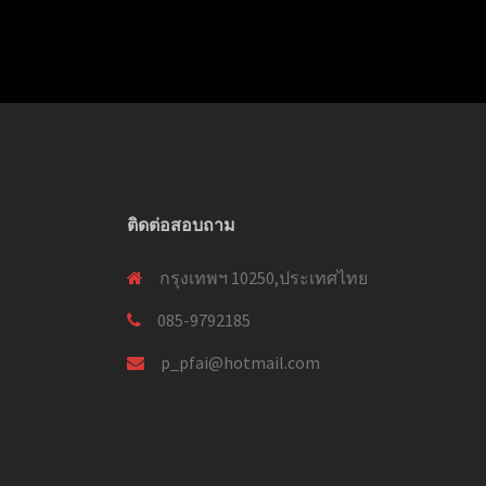
ติดต่อสอบถาม
กรุงเทพฯ 10250,ประเทศไทย
085-9792185
p_pfai@hotmail.com