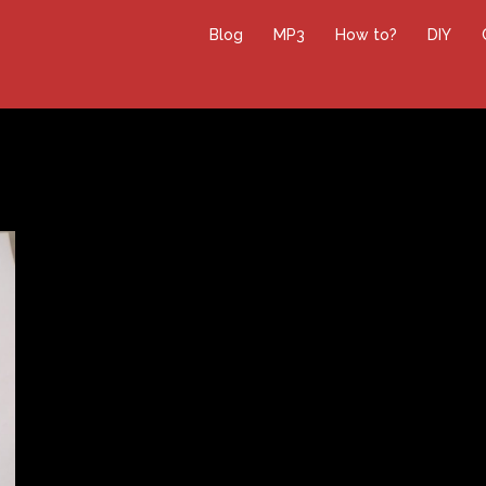
Blog
MP3
How to?
DIY