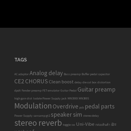
TAGS
Analog delay
AC adaptor
Bass preamp
Buffer pedal
capacitor
CE2 CHORUS
Clean boost
delay
die cut box
distortion
Guitar preamp
dpdt
Fender preamp
FET emulator
Guitar Pedal
high gain dist
Isolate Power Supply
jack
MN3XXX
MN3005
Modulation
Overdrive
pedal parts
pcb
speaker sim
Power Supply
sansamp gt2
stereo delay
stereo reverb
Uni-Vibe
อะ
toggle sw
กล่องสินค้า