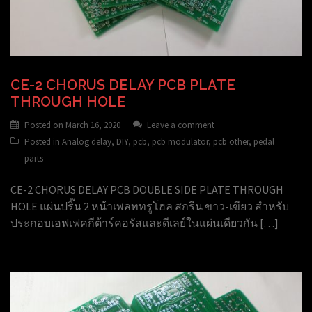
CE-2 CHORUS DELAY PCB PLATE
THROUGH HOLE
Posted on
March 16, 2020
Leave a comment
Posted in
Analog delay
,
DIY
,
pcb
,
pcb modulator
,
pcb other
,
pedal
parts
CE-2 CHORUS DELAY PCB DOUBLE SIDE PLATE THROUGH
HOLE แผ่นปริ๊น 2 หน้าเพลททรูโฮล สกรีน ขาว-เขียว สำหรับ
ประกอบเอฟเฟคกีต้าร์คอรัสและดีเลย์ในแผ่นเดียวกัน […]