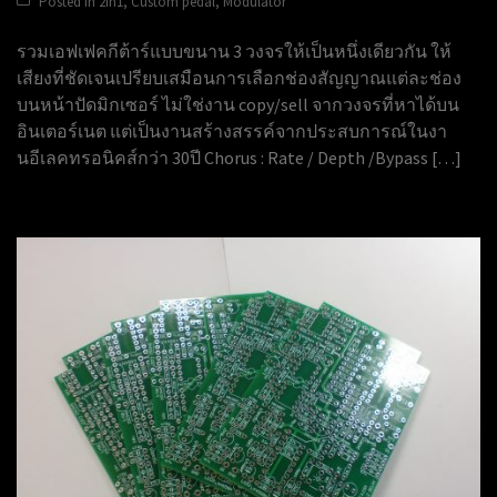
Posted in
2in1
,
Custom pedal
,
Modulator
รวมเอฟเฟคกีต้าร์แบบขนาน 3 วงจรให้เป็นหนึ่งเดียวกัน ให้
เสียงที่ชัดเจนเปรียบเสมือนการเลือกช่องสัญญาณแต่ละช่อง
บนหน้าปัดมิกเซอร์ ไม่ใช่งาน copy/sell จากวงจรที่หาได้บน
อินเตอร์เนต แต่เป็นงานสร้างสรรค์จากประสบการณ์ในงา
นอีเลคทรอนิคส์กว่า 30ปี Chorus : Rate / Depth /Bypass […]