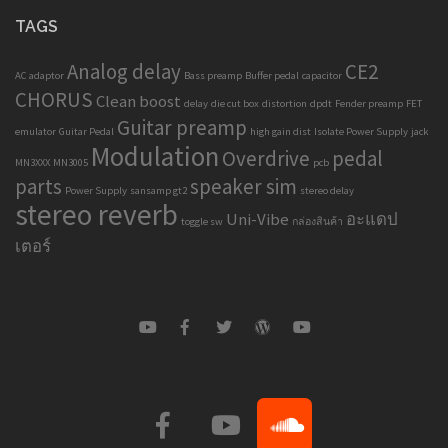
TAGS
Analog delay
CE2
AC adaptor
Bass preamp
Buffer pedal
capacitor
CHORUS
Clean boost
delay
die cut box
distortion
dpdt
Fender preamp
FET
Guitar preamp
emulator
Guitar Pedal
high gain dist
Isolate Power Supply
jack
Modulation
Overdrive
pedal
MN3XXX
MN3005
pcb
parts
speaker sim
Power Supply
sansamp gt2
stereo delay
stereo reverb
Uni-Vibe
อะแดป
toggle sw
กล่องสินค้า
เตอร์