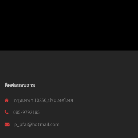
ติดต่อสอบถาม
กรุงเทพฯ 10250,ประเทศไทย
085-9792185
p_pfai@hotmail.com