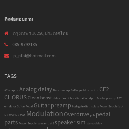
ติดต่อสอบถาม
กรุงเทพฯ 10250,ประเทศไทย
085-9792185
p_pfai@hotmail.com
TAGS
Analog delay
CE2
AC adaptor
Bass preamp
Buffer pedal
capacitor
CHORUS
Clean boost
delay
die cut box
distortion
dpdt
Fender preamp
FET
Guitar preamp
emulator
Guitar Pedal
high gain dist
Isolate Power Supply
jack
Modulation
Overdrive
pedal
MN3XXX
MN3005
pcb
parts
speaker sim
Power Supply
sansamp gt2
stereo delay