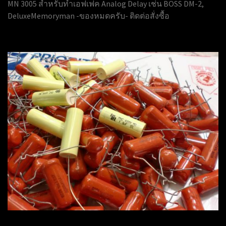
MN 3005 สำหรับทำเอฟเฟค Analog Delay เช่น BOSS DM-2,
DeluxeMemoryman -ของหมดครับ- ติดต่อสั่งซื้อ