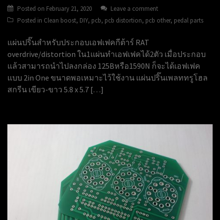
Posted on
February 21, 2020
Leave a comment
Posted in
Clean boost
,
DIY
,
pcb
,
pcb distortion
,
pcb other
,
pedal parts
แผ่นปริ๊นสำหรับประกอบเอฟเฟคกีต้าร์ RAT
overdrive/distortion ใน1แผ่นทำเอฟเฟคได้2ตัว เมื่อประกอบ
แล้วสามารถนำไปลงกล่อง 125Bหรือ1590N ก็จะได้เอฟเฟค
แบบ 2in One ขนาดพอเหมาะไว้ใช้งาน แผ่นปริ๊นเพลททรูโฮล
สกรีน เขียว-ขาว 5.8 x 5.7 […]