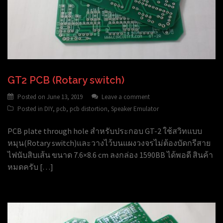
GT2 PCB (Rotary switch)
Posted on
June 13, 2019
Leave a comment
Posted in
DIY
,
pcb
,
pcb distortion
,
Speaker Emulator
PCB plate through hole สำหรับประกอบ GT-2 ใช้สวิทแบบ
หมุน(Rotary switch)และวางไว้บนแผงวงจรไม่ต้องบัดกรีสาย
ไฟนับสิบเส้น ขนาด 7.6×8.6 cm ลงกล่อง 1590BB ได้พอดี สินค้า
หมดครับ […]